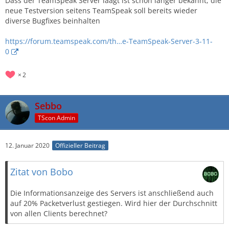
Dass der TeamSpeak Server laagt ist schon länger bekannt, die
neue Testversion seitens TeamSpeak soll bereits wieder
diverse Bugfixes beinhalten
https://forum.teamspeak.com/th…e-TeamSpeak-Server-3-11-
0
2
Sebbo
TScon Admin
12. Januar 2020
Offizieller Beitrag
Zitat von Bobo
Die Informationsanzeige des Servers ist anschließend auch
auf 20% Packetverlust gestiegen. Wird hier der Durchschnitt
von allen Clients berechnet?