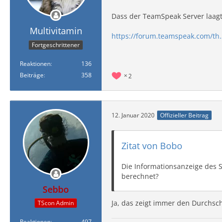
Dass der TeamSpeak Server laagt 
Multivitamin
https://forum.teamspeak.com/th
Fortgeschrittener
Reaktionen
136
Beiträge
358
2
12. Januar 2020
Offizieller Beitrag
Zitat von Bobo
Die Informationsanzeige des S
berechnet?
Sebbo
Ja, das zeigt immer den Durchschn
TScon Admin
Reaktionen
497