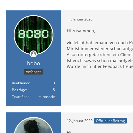
11. Januar 2020
Hi zusammen,
vielleicht hat jemand von euch 
Mir ist immer wieder schon aufge
Also runtergebrochen, ein Client
Ist euch sowas schon mal aufgefa
bobo
Würde mich über Feedback freu
Anfänger
Reaktionen
3
Beiträge
5
TeamSpeak
ts-host.de
12. Januar 2020
Offizieller Beitrag
Hi,