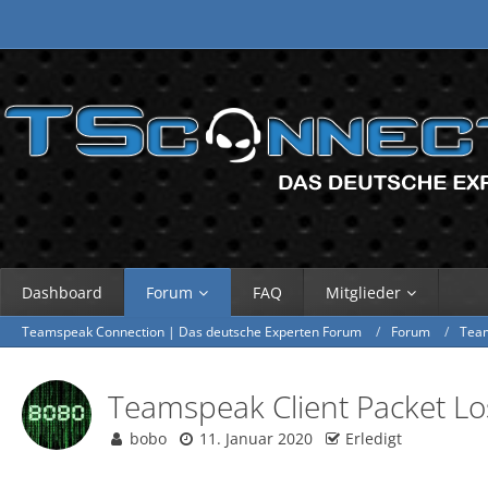
Dashboard
Forum
FAQ
Mitglieder
Teamspeak Connection | Das deutsche Experten Forum
Forum
Tea
Teamspeak Client Packet Lo
bobo
11. Januar 2020
Erledigt