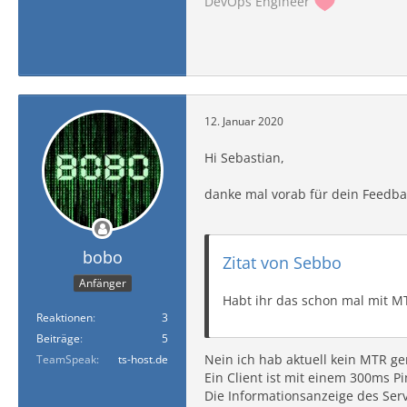
DevOps Engineer
12. Januar 2020
Hi Sebastian,
danke mal vorab für dein Feedba
bobo
Zitat von Sebbo
Anfänger
Habt ihr das schon mal mit M
Reaktionen
3
Beiträge
5
Nein ich hab aktuell kein MTR g
TeamSpeak
ts-host.de
Ein Client ist mit einem 300ms 
Die Informationsanzeige des Serv