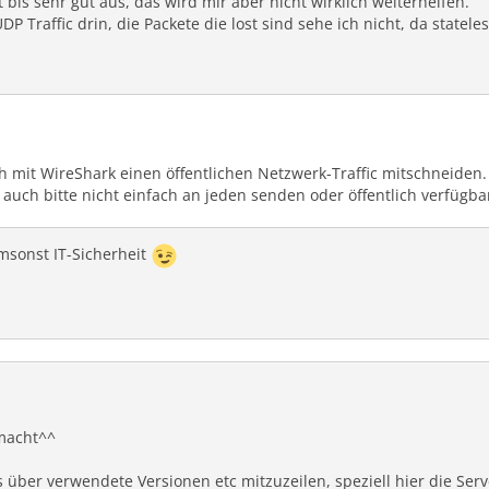
bis sehr gut aus, das wird mir aber nicht wirklich weiterhelfen.
DP Traffic drin, die Packete die lost sind sehe ich nicht, da state
 mit WireShark einen öffentlichen Netzwerk-Traffic mitschneiden. Da
auch bitte nicht einfach an jeden senden oder öffentlich verfügb
umsonst IT-Sicherheit
 macht^^
os über verwendete Versionen etc mitzuzeilen, speziell hier die Ser