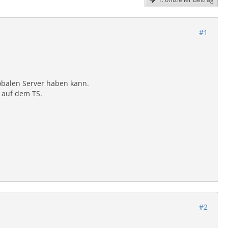
#1
lobalen Server haben kann.
e auf dem TS.
#2