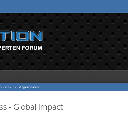
mSpeak
Allgemeines
ss - Global Impact