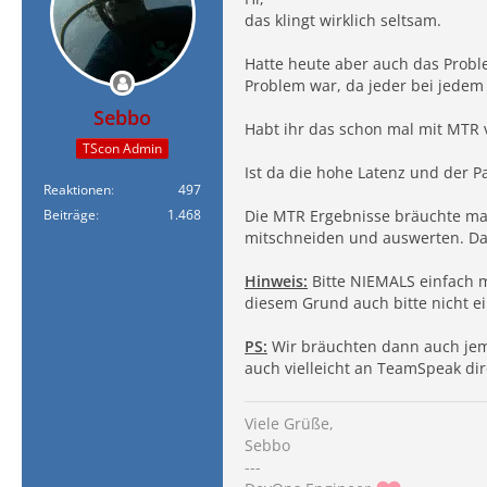
das klingt wirklich seltsam.
Hatte heute aber auch das Probl
Problem war, da jeder bei jedem 
Sebbo
Habt ihr das schon mal mit MTR
TScon Admin
Ist da die hohe Latenz und der P
Reaktionen
497
Beiträge
1.468
Die MTR Ergebnisse bräuchte man 
mitschneiden und auswerten. Da
Hinweis:
Bitte NIEMALS einfach mi
diesem Grund auch bitte nicht e
PS:
Wir bräuchten dann auch jema
auch vielleicht an TeamSpeak dir
Viele Grüße,
Sebbo
---