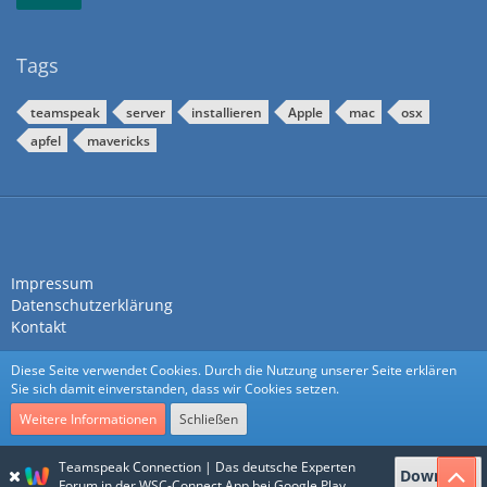
Tags
teamspeak
server
installieren
Apple
mac
osx
apfel
mavericks
Impressum
Datenschutzerklärung
Kontakt
Diese Seite verwendet Cookies. Durch die Nutzung unserer Seite erklären
Sie sich damit einverstanden, dass wir Cookies setzen.
Weitere Informationen
Schließen
Community-Software:
WoltLab Suite™
Teamspeak Connection | Das deutsche Experten
Download
Stil:
Nexus
von
cls-design
Forum in der WSC-Connect App bei Google Play