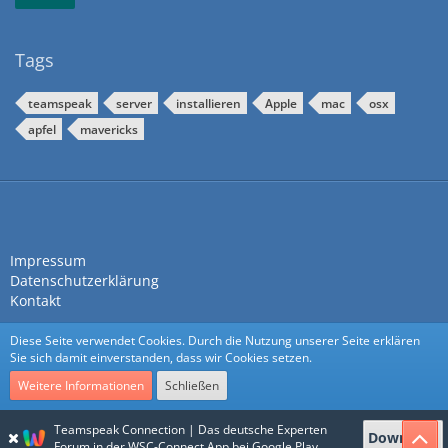
Tags
teamspeak
server
installieren
Apple
mac
osx
apfel
mavericks
Impressum
Datenschutzerklärung
Kontakt
Diese Seite verwendet Cookies. Durch die Nutzung unserer Seite erklären
Sie sich damit einverstanden, dass wir Cookies setzen.
Weitere Informationen
Schließen
Community-Software:
WoltLab Suite™
Teamspeak Connection | Das deutsche Experten
Download
Stil:
Nexus
von
cls-design
Forum in der WSC-Connect App bei Google Play