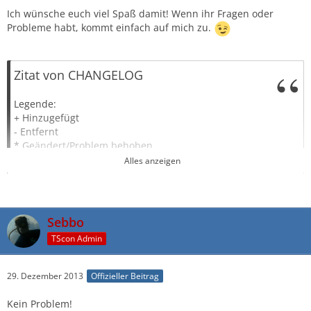
Ich wünsche euch viel Spaß damit! Wenn ihr Fragen oder
Probleme habt, kommt einfach auf mich zu.
Zitat von CHANGELOG
Legende:
+ Hinzugefügt
- Entfernt
* Geändert/Problem behoben
! Hinweis/Warnung
Alles anzeigen
=== 2014-09-02 - Sebbo ===
- Alles entfernt
+ Beispiel LSBInitScript als Vorlage genommen und es für
Sebbo
einen TeamSpeak Server angepasst
TScon Admin
29. Dezember 2013
Offizieller Beitrag
Kein Problem!