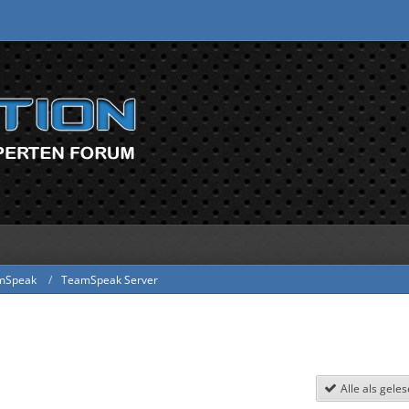
mSpeak
TeamSpeak Server
Alle als gele