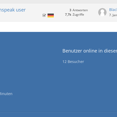
mspeak user
Blac
3
Antworten
7,7k
Zugriffe
7. Ja
Benutzer online in dies
12 Besucher
Minuten