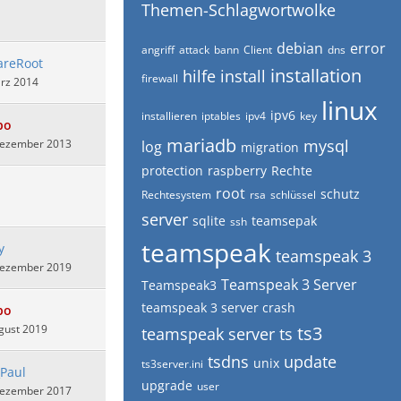
Themen-Schlagwortwolke
debian
error
angriff
attack
bann
Client
dns
areRoot
installation
hilfe
install
firewall
ärz 2014
linux
ipv6
installieren
iptables
ipv4
key
bo
mariadb
mysql
Dezember 2013
log
migration
protection
raspberry
Rechte
root
schutz
Rechtesystem
rsa
schlüssel
server
sqlite
teamsepak
ssh
teamspeak
y
teamspeak 3
Dezember 2019
Teamspeak 3 Server
Teamspeak3
teamspeak 3 server crash
bo
gust 2019
ts3
teamspeak server
ts
tsdns
update
unix
ts3server.ini
Paul
upgrade
user
Dezember 2017