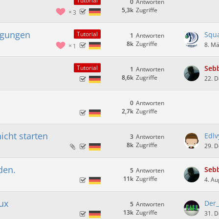
Tutorial
0
Antworten
5,3k
Zugriffe
3
igungen
Squ
Tutorial
1
Antworten
8k
Zugriffe
8. M
1
Seb
Tutorial
1
Antworten
8,6k
Zugriffe
22. 
0
Antworten
2,7k
Zugriffe
icht starten
Edlv
3
Antworten
8k
Zugriffe
29. 
den.
Seb
5
Antworten
11k
Zugriffe
4. Au
ux
Der_
5
Antworten
13k
Zugriffe
31. 