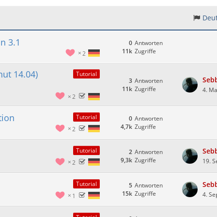
Deut
n 3.1
0
Antworten
11k
Zugriffe
2
ut 14.04)
Tutorial
Seb
3
Antworten
11k
Zugriffe
4. Ma
2
tion
Tutorial
0
Antworten
4,7k
Zugriffe
2
Seb
Tutorial
2
Antworten
9,3k
Zugriffe
19. 
2
Seb
Tutorial
5
Antworten
15k
Zugriffe
4. S
1