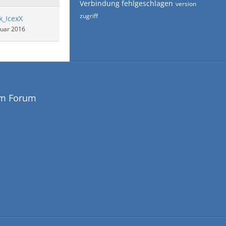
Verbindung fehlgeschlagen
version
zugriff
k_IcexX
nuar 2016
em Forum