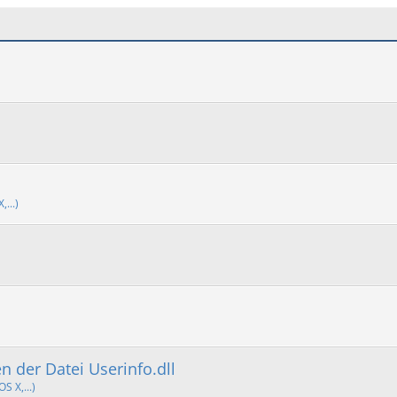
...)
 der Datei Userinfo.dll
S X,...)