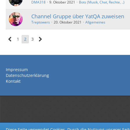
DMA318
9. Oktober 2021
Bots (Musik, Chat, Rechte, ..)
Channel Gruppe über YatQA zuweisen
Treptowers
20. Oktober 2021
Allgemeines
1
2
3
Impressum
Datenschutzerklärung
Kontakt
Diese Seite verwendet Cookies. Durch die Nutzung unserer Seite