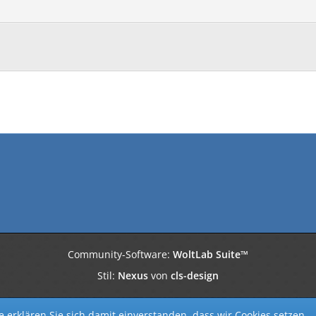
Community-Software:
WoltLab Suite™
Stil:
Nexus
von
cls-design
 erklären Sie sich damit einverstanden, dass wir Cookies setzen.