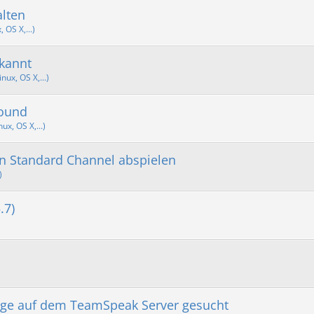
lten
OS X,...)
rkannt
ux, OS X,...)
Found
x, OS X,...)
n Standard Channel abspielen
)
.7)
ge auf dem TeamSpeak Server gesucht