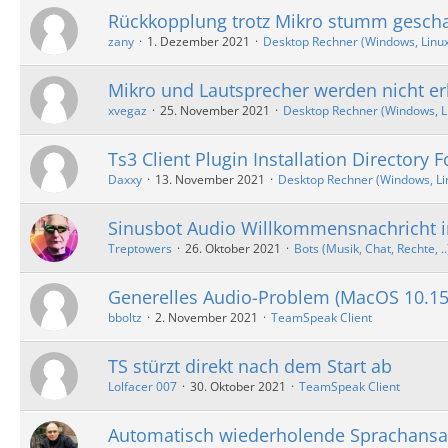
Rückkopplung trotz Mikro stumm gescha
zany
1. Dezember 2021
Desktop Rechner (Windows, Linux, 
Mikro und Lautsprecher werden nicht e
xvegaz
25. November 2021
Desktop Rechner (Windows, Lin
Ts3 Client Plugin Installation Directory 
Daxxy
13. November 2021
Desktop Rechner (Windows, Linu
Sinusbot Audio Willkommensnachricht i
Treptowers
26. Oktober 2021
Bots (Musik, Chat, Rechte, ..
Generelles Audio-Problem (MacOS 10.15
bboltz
2. November 2021
TeamSpeak Client
TS stürzt direkt nach dem Start ab
Lolfacer 007
30. Oktober 2021
TeamSpeak Client
Automatisch wiederholende Sprachansa