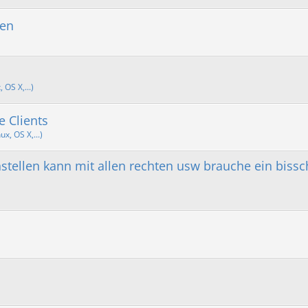
ten
OS X,...)
 Clients
x, OS X,...)
nstellen kann mit allen rechten usw brauche ein biss