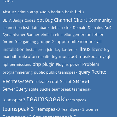
Tags
beta
Absturz
admin
athp
Audio
backup
bash
Client
bot
Channel
Bug
Community
BETA Badge Codes
dns
connection lost
datenbank
debian
Domain
Domains
DoS
error
fehler
Dynamischer Banner
einfach
einstellungen
Gruppen
hilfe
icon
install
forum
free
gaming
gruppe
linux
installation
lizenz
installieren
join
key
kostenlos
log
mikrofon
musicbot
musikbot
mysql
mariadb
monitoring
php
plugin
Problem
npl
permissions
Plugins
power
Rechte
query
programmierung
public
public teamspeak
server
Rechtesystem
release
root
Script
ServerQuery
sqlite
Suche
teampseak
teamsepak
teamspeak
teamspea 3
team speak
teamspeak 3
Teamspeak3
TeamSpeak 3 License