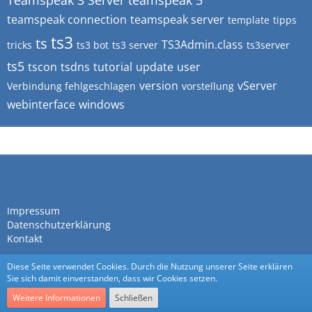
Teamspeak 3 Server
teamspeak 5
teamspeak connection
teamspeak server
template
tipps
ts3
ts
TS3Admin.class
tricks
ts3 bot
ts3 server
ts3server
ts5
tscon
tsdns
tutorial
update
user
version
vServer
Verbindung fehlgeschlagen
vorstellung
webinterface
windows
Impressum
Datenschutzerklärung
Kontakt
Diese Seite verwendet Cookies. Durch die Nutzung unserer Seite erklären
Sie sich damit einverstanden, dass wir Cookies setzen.
Weitere Informationen
Schließen