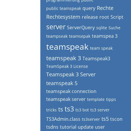
Rechte
query
public teamspeak
Rechtesystem
release
root
Script
server
ServerQuery
sqlite
Suche
teamspea 3
teampseak
teamsepak
teamspeak
team speak
teamspeak 3
Teamspeak3
TeamSpeak 3 License
Teamspeak 3 Server
teamspeak 5
teamspeak connection
teamspeak server
template
tipps
ts3
ts
tricks
ts3 bot
ts3 server
ts5
TS3Admin.class
tscon
ts3server
tsdns
tutorial
update
user