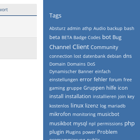
wort
Tags
Absturz
admin
athp
Audio
backup
bash
bot
beta
Bug
BETA Badge Codes
Client
Channel
Community
dns
connection lost
datenbank
debian
Domain
Domains
DoS
Dynamischer Banner
einfach
error
fehler
einstellungen
forum
free
Gruppen
hilfe
icon
gaming
gruppe
install
installation
installieren
join
key
linux
lizenz
kostenlos
log
mariadb
mikrofon
musicbot
monitoring
php
musikbot
mysql
npl
permissions
plugin
Problem
Plugins
power
programmierung
public