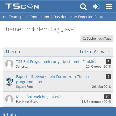
Teamspeak Connection | Das deutsche Experten Forum
Themen mit dem Tag „java“
Suche nach Tags
Thema
Letzte Antwort
TS3 Bot Programmierung - bestimmte Funktion
7
Sancruz
20. Oktober 2018
ExpectedNetwork - ein Forum zum Thema
1
programmieren
SquareRoot
26. Mai 2018
MusikBot, welche gibt es?
10
PuniHasstEuch
18. September 2015
Inhalte