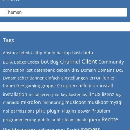
Themen
Tags
beta
Absturz
admin
athp
Audio
backup
bash
Client
bot
Channel
Bug
Community
BETA Badge Codes
dns
connection lost
datenbank
debian
Domain
Domains
DoS
error
fehler
Dynamischer Banner
einfach
einstellungen
Gruppen
hilfe
icon
install
forum
free
gaming
gruppe
linux
installation
lizenz
installieren
join
key
kostenlos
log
mikrofon
musicbot
musikbot
mysql
mariadb
monitoring
php
plugin
Problem
npl
permissions
Plugins
power
Rechte
query
programmierung
public
public teamspeak
server
Rechtesystem