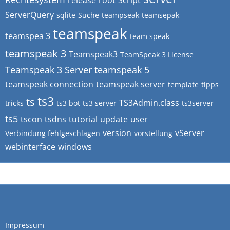
release
root
Script
ServerQuery
sqlite
Suche
teampseak
teamsepak
teamspeak
teamspea 3
team speak
teamspeak 3
Teamspeak3
TeamSpeak 3 License
Teamspeak 3 Server
teamspeak 5
teamspeak connection
teamspeak server
template
tipps
ts3
ts
TS3Admin.class
tricks
ts3 bot
ts3 server
ts3server
ts5
tscon
tsdns
tutorial
update
user
version
vServer
Verbindung fehlgeschlagen
vorstellung
webinterface
windows
Impressum