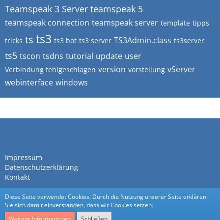
Teamspeak 3 Server
teamspeak 5
teamspeak connection
teamspeak server
template
tipps
ts3
ts
TS3Admin.class
tricks
ts3 bot
ts3 server
ts3server
ts5
tscon
tsdns
tutorial
update
user
version
vServer
Verbindung fehlgeschlagen
vorstellung
webinterface
windows
Impressum
Datenschutzerklärung
Kontakt
Diese Seite verwendet Cookies. Durch die Nutzung unserer Seite erklären
Sie sich damit einverstanden, dass wir Cookies setzen.
Weitere Informationen
Schließen