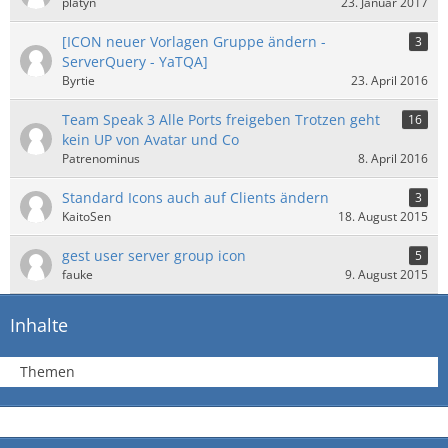
platyn
23. Januar 2017
[ICON neuer Vorlagen Gruppe ändern -
3
ServerQuery - YaTQA]
Byrtie
23. April 2016
Team Speak 3 Alle Ports freigeben Trotzen geht
16
kein UP von Avatar und Co
Patrenominus
8. April 2016
Standard Icons auch auf Clients ändern
3
KaitoSen
18. August 2015
gest user server group icon
5
fauke
9. August 2015
Inhalte
Themen