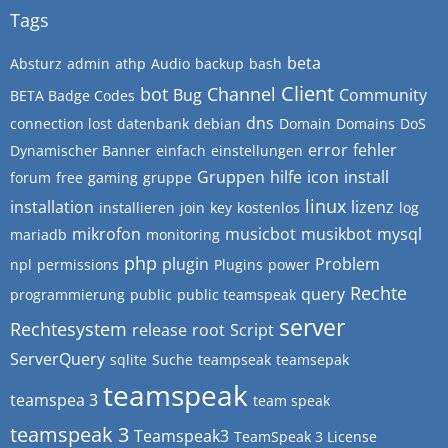
Tags
beta
Absturz
admin
athp
Audio
backup
bash
Client
bot
Channel
Bug
Community
BETA Badge Codes
dns
connection lost
datenbank
debian
Domain
Domains
DoS
error
fehler
Dynamischer Banner
einfach
einstellungen
Gruppen
hilfe
icon
install
forum
free
gaming
gruppe
linux
installation
lizenz
installieren
join
key
kostenlos
log
mikrofon
musicbot
musikbot
mysql
mariadb
monitoring
php
plugin
Problem
npl
permissions
Plugins
power
Rechte
query
programmierung
public
public teamspeak
server
Rechtesystem
release
root
Script
ServerQuery
sqlite
Suche
teampseak
teamsepak
teamspeak
teamspea 3
team speak
teamspeak 3
Teamspeak3
TeamSpeak 3 License