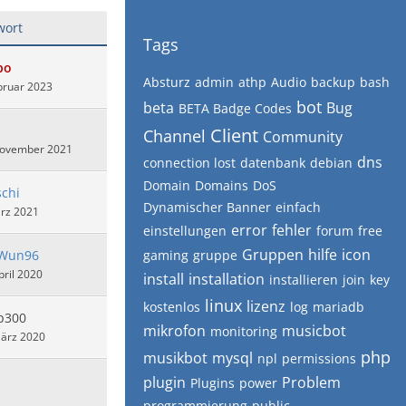
wort
Tags
bo
Absturz
admin
athp
Audio
backup
bash
bruar 2023
bot
beta
Bug
BETA Badge Codes
Client
Channel
Community
November 2021
dns
connection lost
datenbank
debian
Domain
Domains
DoS
chi
Dynamischer Banner
einfach
ärz 2021
error
fehler
einstellungen
forum
free
Gruppen
hilfe
icon
Wun96
gaming
gruppe
pril 2020
install
installation
installieren
join
key
linux
lizenz
kostenlos
log
mariadb
p300
mikrofon
musicbot
monitoring
März 2020
php
musikbot
mysql
npl
permissions
plugin
Problem
Plugins
power
programmierung
public