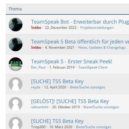
Thema
TeamSpeak Bot - Erweiterbar durch Plug
Sebbo
22. Dezember 2022
Projektvorstellungen
TeamSpeak 5 Beta öffentlich für jeden v
Sebbo
4. November 2021
News, Updates & Changelogs
TeamSpeak 5 - Erster Sneak Peek!
Der_Paul
1. Februar 2019
TeamSpeak Client
[SUCHE] TS5 Beta Key
reyda
12. April 2020
Biete/Suche sonstiges
[GELÖST]! [SUCHE] TS5 Beta Key
xdmartinhi
20. Oktober 2019
Biete/Suche sonstiges
[SUCHE] TS5 Beta Key
Triop300
10. März 2020
Biete/Suche sonstiges