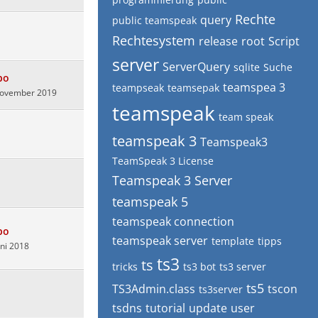
Rechte
query
public teamspeak
Rechtesystem
release
root
Script
server
ServerQuery
sqlite
Suche
bo
teamspea 3
teampseak
teamsepak
November 2019
teamspeak
team speak
teamspeak 3
Teamspeak3
TeamSpeak 3 License
Teamspeak 3 Server
teamspeak 5
teamspeak connection
bo
teamspeak server
template
tipps
uni 2018
ts3
ts
tricks
ts3 bot
ts3 server
ts5
TS3Admin.class
tscon
ts3server
tsdns
tutorial
update
user