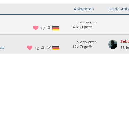
Antworten
Letzte Ant
0
Antworten
49k
Zugriffe
7
Seb
6
Antworten
12k
Zugriffe
cks
11. J
2