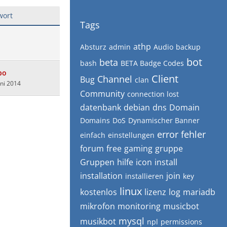
wort
Tags
athp
Absturz
admin
Audio
backup
bot
beta
bash
BETA Badge Codes
bo
Client
Channel
Bug
clan
uni 2014
Community
connection lost
datenbank
debian
dns
Domain
Domains
DoS
Dynamischer Banner
error
fehler
einfach
einstellungen
forum
free
gaming
gruppe
Gruppen
hilfe
icon
install
installation
join
installieren
key
linux
kostenlos
lizenz
log
mariadb
mikrofon
monitoring
musicbot
mysql
musikbot
npl
permissions