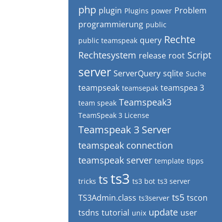
php
plugin
Problem
Plugins
power
programmierung
public
Rechte
query
public teamspeak
Rechtesystem
Script
release
root
server
ServerQuery
sqlite
Suche
teampseak
teamspea 3
teamsepak
Teamspeak3
team speak
TeamSpeak 3 License
Teamspeak 3 Server
teamspeak connection
teamspeak server
template
tipps
ts3
ts
tricks
ts3 bot
ts3 server
ts5
TS3Admin.class
tscon
ts3server
update
tsdns
tutorial
user
unix