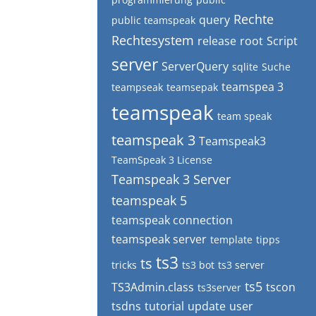
Rechte
query
public teamspeak
Rechtesystem
release
root
Script
server
ServerQuery
sqlite
Suche
teamspea 3
teampseak
teamsepak
teamspeak
team speak
teamspeak 3
Teamspeak3
TeamSpeak 3 License
Teamspeak 3 Server
teamspeak 5
teamspeak connection
teamspeak server
template
tipps
ts3
ts
tricks
ts3 bot
ts3 server
ts5
TS3Admin.class
tscon
ts3server
tsdns
tutorial
update
user