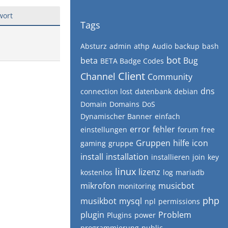
wort
Tags
Absturz
admin
athp
Audio
backup
bash
bot
beta
Bug
BETA Badge Codes
Client
Channel
Community
dns
connection lost
datenbank
debian
Domain
Domains
DoS
Dynamischer Banner
einfach
error
fehler
einstellungen
forum
free
Gruppen
hilfe
icon
gaming
gruppe
install
installation
installieren
join
key
linux
lizenz
kostenlos
log
mariadb
mikrofon
musicbot
monitoring
php
musikbot
mysql
npl
permissions
plugin
Problem
Plugins
power
programmierung
public